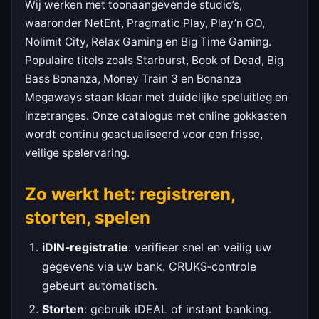
Wij werken met toonaangevende studio’s,
waaronder NetEnt, Pragmatic Play, Play’n GO,
Nolimit City, Relax Gaming en Big Time Gaming.
Populaire titels zoals Starburst, Book of Dead, Big
Bass Bonanza, Money Train 3 en Bonanza
Megaways staan klaar met duidelijke speluitleg en
inzetranges. Onze catalogus met online gokkasten
wordt continu geactualiseerd voor een frisse,
veilige spelervaring.
Zo werkt het: registreren,
storten, spelen
iDIN‑registratie
: verifieer snel en veilig uw
gegevens via uw bank. CRUKS‑controle
gebeurt automatisch.
Storten
: gebruik iDEAL of instant banking.