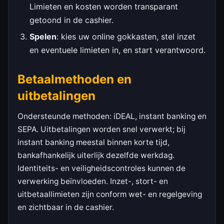
Limieten en kosten worden transparant
getoond in de cashier.
Spelen
: kies uw online gokkasten, stel inzet
en eventuele limieten in, en start verantwoord.
Betaalmethoden en
uitbetalingen
Ondersteunde methoden: iDEAL, instant banking en
SEPA. Uitbetalingen worden snel verwerkt; bij
instant banking meestal binnen korte tijd,
bankafhankelijk uiterlijk dezelfde werkdag.
Identiteits- en veiligheidscontroles kunnen de
verwerking beïnvloeden. Inzet-, stort- en
uitbetaallimieten zijn conform wet- en regelgeving
en zichtbaar in de cashier.