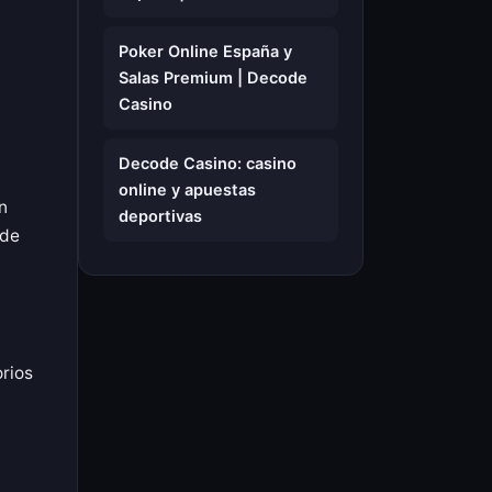
Poker Online España y
Salas Premium | Decode
Casino
Decode Casino: casino
online y apuestas
n
deportivas
 de
orios