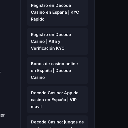
Registro en Decode
Casino en España | KYC
Rápido
Registro en Decode
Casino | Alta y
Verificación KYC
Bonos de casino online
en España | Decode
o
Casino
Decode Casino: App de
casino en España | VIP
móvil
ger
Decode Casino: juegos de