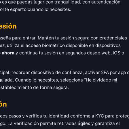
o es que puedas jugar con tranquilidad, con autenticación
orte experto cuando lo necesites.
esión
raseña para entrar. Mantén tu sesión segura con credenciales
ez, utiliza el acceso biométrico disponible en dispositivos
 ahora
y continua tu sesión en segundos desde web, iOS o
cipal: recordar dispositivo de confianza, activar 2FA por app 
uiada. Cuando lo necesites, selecciona “He olvidado mi
establecimiento de forma segura.
ión
cos pasos y verifica tu identidad conforme a KYC para prote
ago. La verificación permite retiradas ágiles y garantiza el