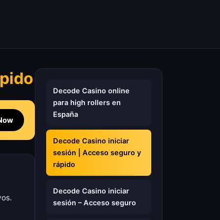
ápido
Decode Casino online
para high rollers en
España
 Now
Decode Casino iniciar
sesión | Acceso seguro y
rápido
Decode Casino iniciar
vos.
sesión – Acceso seguro