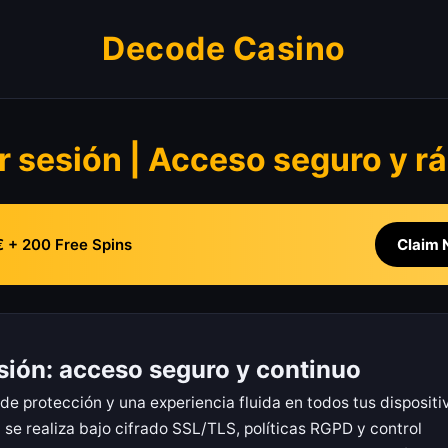
Decode Casino
r sesión | Acceso seguro y r
 + 200 Free Spins
Claim
sión: acceso seguro y continuo
de protección y una experiencia fluida en todos tus dispositi
 se realiza bajo cifrado SSL/TLS, políticas RGPD y control